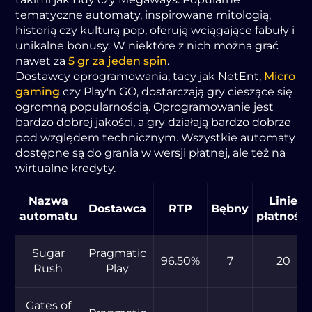
tematyczne automaty, inspirowane mitologią,
historią czy kulturą pop, oferują wciągające fabuły i
unikalne bonusy. W niektóre z nich można grać
nawet za
5 gr za jeden spin
.
Dostawcy oprogramowania, tacy jak NetEnt,
Micro
gaming
czy Play'n GO, dostarczają gry cieszące się
ogromną popularnością. Oprogramowanie jest
bardzo dobrej jakości, a gry działają bardzo dobrze
pod względem technicznym. Wszystkie automaty
dostępne są do grania w wersji płatnej, ale też na
wirtualne kredyty.
Nаzwа
Lіnіе
Dоstаwса
RTР
Вębny
аutоmаtu
рłаtnоśсі
Sugаr
Рrаgmаtіс
96.50%
7
20
Rush
Рlаy
Gаtеs оf