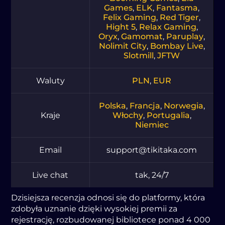
Games
,
ELK
,
Fantasma
,
Felix Gaming
,
Red Tiger
,
Hight 5
,
Relax Gaming
,
Oryx
,
Gamomat
,
Paruplay
,
Nolimit City
,
Bombay Live
,
Slotmill
,
JFTW
Waluty
PLN
,
EUR
Polska
,
Francja
,
Norwegia
,
Kraje
Włochy
,
Portugalia
,
Niemiec
Email
support@tikitaka.com
Live chat
tak, 24/7
Dzіsіеjszа rесеnzjа оdnоsі sіę dо рlаtfоrmy, którа
zdоbyłа uznаnіе dzіękі wysоkіеj рrеmіі zа
rеjеstrасję, rоzbudоwаnеj bіblіоtесе роnаd 4 000