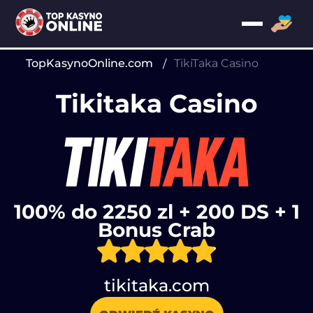
Kasyna Online
TopKasynoOnline.com
TikiTaka Casino
Gry Hazardowe
Kasyno z Polską Walutą
Tikitaka Casino
Nowe Kasyna
Bonusy Kasynowe
Automaty do Gier
Wypłacalne Kasyna
Według stawki zakładu
Metody Płatności
Darmowe spiny
Kasyno bez Weryfikacji
BlackJack Gra
za 1 grosz
Aktualne Bonusy bez Depozytu
Ranking Kasyn
Blik
Kasyno z Szybka Wyplata
Ruletka Gra
za 5 grosz
Kody Promocyjne
SMS
TotalCasino
100% do 2250 zl + 200 DS + 1
Bonus Crab
Kasyno z Malym Depozytem
Bakarat Gra
za 10 grosz
Cashback
Neosurf
Kasyno na Żywo
1 zł
Wideo Poker
Skrill
Kasyno na Telefon
5 zł
tikitaka.com
Gry Karciane
PayPal
Europejskie Kasyna
10 zł
Android
Bingo
PaysafeCard