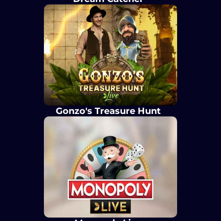
Kraków
Poznań
Wrocław
Gonzo's Treasure Hunt