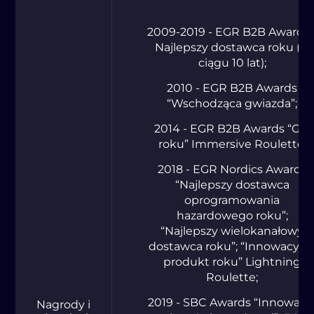
2009-2019 - EGR B2B Awards 
Najlepszy dostawca roku (w
ciągu 10 lat);
2010 - EGR B2B Awards
“Wschodząca gwiazda”;
2014 - EGR B2B Awards “Gra
roku” Immersive Roulette;
2018 - EGR Nordics Awards
“Najlepszy dostawca
oprogramowania
hazardowego roku”;
“Najlepszy wielokanałowy
dostawca roku”; “Innowacyjn
produkt roku” Lightning
Roulette;
2019 - SBC Awards “Innowacj
Nagrody i