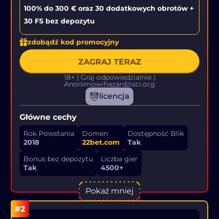
100% do 300 € oraz 30 dodatkowych obrotów +
30 FS bez depozytu
zdobądź kod promocyjny
ZAGRAJ TERAZ
18+ | Graj odpowiedzialnie |
Anonimowihazardzisci.org
licencja
Główne cechy
Rok Powstania
Domen
Dostępność Blik
2018
22bet.com
Tak
Bonus bez depozytu
Liczba gier
Tak
4500+
Pokaż mniej