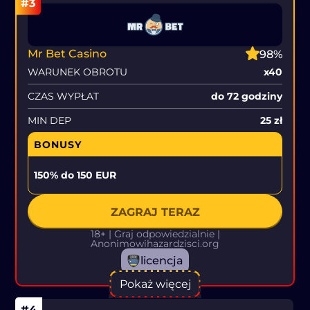
Bonus bez depozytu
Liczba gier
Nie
3500+
Mr Bet Casino
98%
WARUNEK OBROTU
x40
CZAS WYPŁAT
do 72 godziny
MIN DEP
25 zł
BONUSY
150% do 150 EUR
ZAGRAJ TERAZ
18+ | Graj odpowiedzialnie |
Anonimowihazardzisci.org
licencja
Główne cechy
Pokaż więcej
Domen
Dostępność Blik
Bonus bez depozytu
mr.bet
Tak
Nie