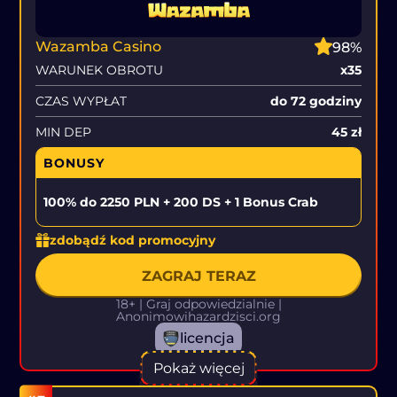
Wazamba Casino
98%
WARUNEK OBROTU
x35
CZAS WYPŁAT
do 72 godziny
MIN DEP
45 zł
BONUSY
100% do 2250 PLN + 200 DS + 1 Bonus Crab
zdobądź kod promocyjny
ZAGRAJ TERAZ
18+ | Graj odpowiedzialnie |
Anonimowihazardzisci.org
licencja
Główne cechy
Pokaż więcej
Domen
Dostępność Blik
wazamba.com
Tak