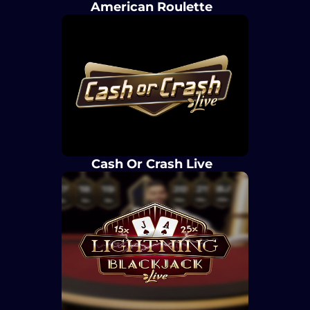
American Roulette
Cash Or Crash Live