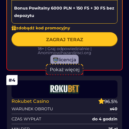
8000+
Bonus Powitalny 6000 PLN + 150 FS + 30 FS bez
depozytu
zdobądź kod promocyjny
ZAGRAJ TERAZ
18+ | Graj odpowiedzialnie |
Anonimowihazardzisci.org
licencja
Zalety
Pokaż więcej
Szybkie
Kasyno z małą
wypłaty
wypłatą
Szeroki wybór gier
kasynowych
Dostęp do zakładów
sportowych;
Rokubet Casino
96.5%
Główne cechy
WARUNEK OBROTU
x40
Rok Powstania
Domen
Dostępność Blik
2024
betlbl.com
Nie
CZAS WYPŁAT
do 4 godzin
Minimalna kwota wypłaty
Bonus bez depozytu