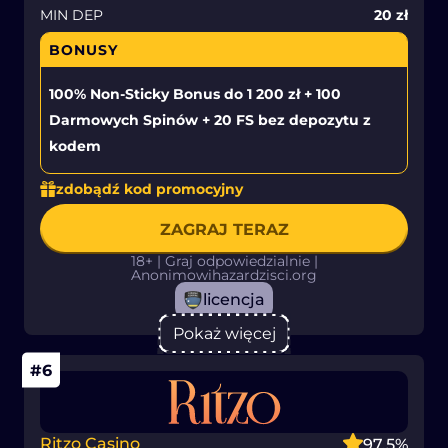
MIN DEP
20 zł
BONUSY
100% Non-Sticky Bonus do 1 200 zł + 100
Darmowych Spinów + 20 FS bez depozytu z
kodem
zdobądź kod promocyjny
ZAGRAJ TERAZ
18+ | Graj odpowiedzialnie |
Anonimowihazardzisci.org
licencja
Zalety
Pokaż więcej
Jakość gier, a nie tylko
ilość
„Gra to usługa”: realne narzędzia dla
komfortu
Lokalna obsługa metod płatności (ważne dla
Polski)
Ritzo Casino
97.5%