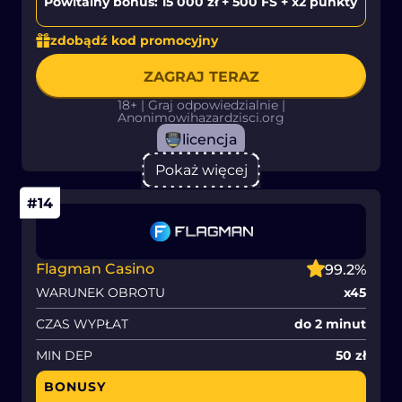
Powitalny bonus: 15 000 zł + 500 FS + x2 punkty
zdobądź kod promocyjny
ZAGRAJ TERAZ
18+ | Graj odpowiedzialnie |
Anonimowihazardzisci.org
licencja
Zalety
Pokaż więcej
Nowa
marka
Ponad 10 różnych metod
płatności
Atrakcyjne oferty
bonusowe;
Flagman Casino
99.2%
Główne cechy
WARUNEK OBROTU
x45
Rok Powstania
Domen
2026
2twindor.com
CZAS WYPŁAT
do 2 minut
Dostępność Blik
Minimalna kwota wypłaty
MIN DEP
50 zł
Nie
50 zł
BONUSY
Bonus bez depozytu
Liczba gier