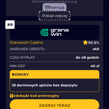
Anonimowihazardzisci.org
licencja
Zalety
Pokaż więcej
Szeroka oferta
Bonus bez
gier
depozytu
Atrakcyjne bonusy
powitalne
Różne metody
płatności
Granawin Casino
98.8%
Wersje językowe i
waluty;
WARUNEK OBROTU
x40
Główne cechy
CZAS WYPŁAT
do 48 godzin
Rok Powstania
Domen
Dostępność Blik
2018
slottica.com
Tak
MIN DEP
40 zł
Minimalna kwota wypłaty
Bonus bez depozytu
BONUSY
100 -200 zł
Tak
25 darmowych spinów bez depozytu
Liczba gier
4300+
zdobądź kod promocyjny
ZAGRAJ TERAZ