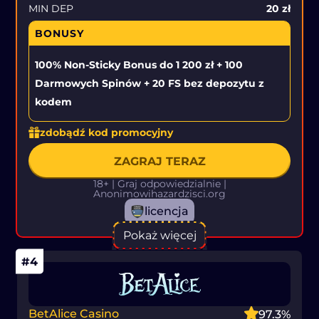
MIN DEP
20 zł
BONUSY
100% Non-Sticky Bonus do 1 200 zł + 100
Darmowych Spinów + 20 FS bez depozytu z
kodem
zdobądź kod promocyjny
ZAGRAJ TERAZ
18+ | Graj odpowiedzialnie |
Anonimowihazardzisci.org
licencja
Zalety
Pokaż więcej
Jakość gier, a nie tylko
ilość
„Gra to usługa”: realne narzędzia dla
komfortu
Lokalna obsługa metod płatności (ważne dla
Polski)
BetAlice Casino
97.3%
Cashback i wypłaty „out-of-