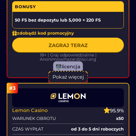
BONUSY
50 FS bez depozytu lub 5,000 + 220 FS
zdobądź kod promocyjny
ZAGRAJ TERAZ
18+ | Graj odpowiedzialnie |
Anonimowihazardzisci.org
licencja
Główne cechy
Pokaż więcej
Domen
Dostępność Blik
verdecasino.com
Nie
Bonus bez depozytu
Liczba gier
Tak
4000+
Lemon Casino
95.9%
WARUNEK OBROTU
x50
CZAS WYPŁAT
od 3 do 5 dni roboczych