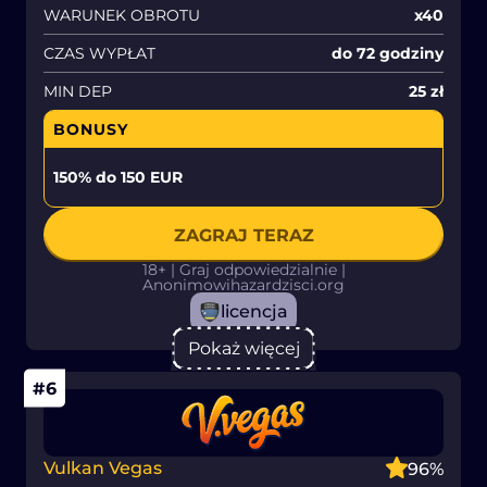
WARUNEK OBROTU
x40
CZAS WYPŁAT
do 72 godziny
MIN DEP
25 zł
BONUSY
150% do 150 EUR
ZAGRAJ TERAZ
18+ | Graj odpowiedzialnie |
Anonimowihazardzisci.org
licencja
Główne cechy
Pokaż więcej
Domen
Dostępność Blik
Bonus bez depozytu
mr.bet
Tak
Nie
Liczba gier
5500+
Vulkan Vegas
96%