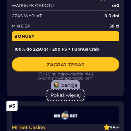
bonus”;
WARUNEK OBROTU
x40
Główne cechy
CZAS WYPŁAT
0-3 dni
Rok Powstania
Domen
2021
lemoncasino.io
MIN DEP
50 zł
Dostępność Blik
Minimalna kwota wypłaty
BONUSY
Tak
80‑90 zł
100% do 2250 zł + 200 FS + 1 Bonus Crab
Bonus bez depozytu
Liczba gier
Tak
5000+
ZAGRAJ TERAZ
18+ | Graj odpowiedzialnie |
Anonimowihazardzisci.org
licencja
Główne cechy
Pokaż więcej
Domen
Dostępność Blik
betalice.com
Tak
Bonus bez depozytu
Liczba gier
Nie
4000+
Mr Bet Casino
98%